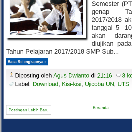
Semester (PT
genap Tah
2017/2018 ak
tanggal 5 -1
akan daran
diujikan pa
Tahun Pelajaran 2017/2018 SMP Sub...
Baca Selengkapnya »
Diposting oleh
Agus Dwianto
di
21:16
3 k
Label:
Download
,
Kisi-kisi
,
Ujicoba UN
,
UTS
Beranda
Postingan Lebih Baru