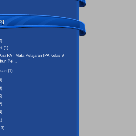
og
2)
et
(1)
-Kisi PAT Mata Pelajaran IPA Kelas 9
hun Pel...
ruari
(1)
3)
3)
5)
2)
4)
1)
13)