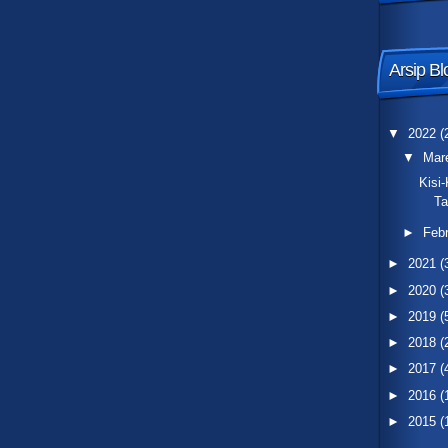
Arsip Bl
▼
2022
(
▼
Mar
Kisi
Ta
►
Feb
►
2021
(
►
2020
(
►
2019
(
►
2018
(
►
2017
(
►
2016
(
►
2015
(