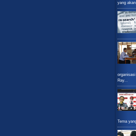
yang akan 
organisasi
Ray...
Tema yang