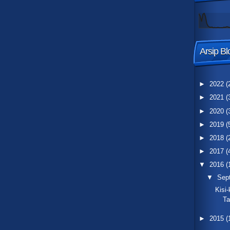
Arsip Bl
►
2022
(
►
2021
(
►
2020
(
►
2019
(
►
2018
(
►
2017
(
▼
2016
(
▼
Sep
Kisi
Ta
►
2015
(