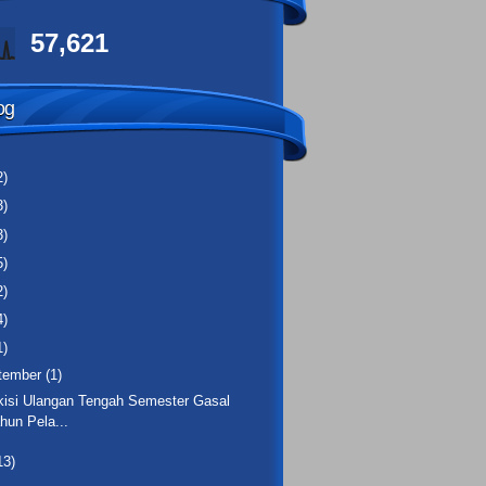
57,621
og
2)
3)
3)
5)
2)
4)
1)
tember
(1)
-kisi Ulangan Tengah Semester Gasal
hun Pela...
13)